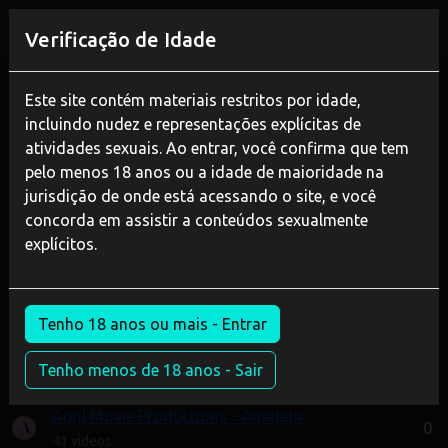
REGISTAR
Verificação de Idade
Home
Amador
Banho de Esponja da Enfermeira Raphaela
Este site contém materiais restritos por idade,
incluindo nudez e representações explícitas de
atividades sexuais. Ao entrar, você confirma que tem
pelo menos 18 anos ou a idade de maioridade na
jurisdição de onde está acessando o site, e você
concorda em assistir a conteúdos sexualmente
explícitos.
JOIN NOW
WATCH TRAILER
Tenho 18 anos ou mais - Entrar
Banho de Esponja da Enfermeira
Tenho menos de 18 anos - Sair
Raphaela
April Movie Productions - Amateur
0
41 videos