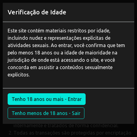
REGISTAR
Verificação de Idade
Este site contém materiais restritos por idade,
Termos de Uso
incluindo nudez e representações explícitas de
atividades sexuais. Ao entrar, você confirma que tem
Antes de concluir a transação do assinante, é necessário
pelo menos 18 anos ou a idade de maioridade na
que este leia e aceite estes termos. Ao solicitar acesso
jurisdição de onde está acessando o site, e você
e/ou serviços deste site, o assinante concorda com estes
concorda em assistir a conteúdos sexualmente
termos e está legalmente vinculado a eles. Este acordo
explícitos.
pode ser alterado a qualquer momento. Alterações serão
publicadas neste site e entrarão em vigor para todos os
assinantes sem aviso prévio.
Tenho 18 anos ou mais - Entrar
Preâmbulo
Tenho menos de 18 anos - Sair
Os dados dos assinantes serão usados apenas
internamente e tratados de forma confidencial.
Todas as transações são protegidas por encriptação