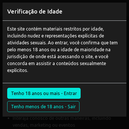
REGISTAR
Verificação de Idade
Este site contém materiais restritos por idade,
Política de Privacidade
incluindo nudez e representações explícitas de
atividades sexuais. Ao entrar, você confirma que tem
Última atualização em 17 de abril de 2023
pelo menos 18 anos ou a idade de maioridade na
jurisdição de onde está acessando o site, e você
Esta Política de Privacidade de PureVR e BunnySystems
concorda em assistir a conteúdos sexualmente
("Empresa", "nós", "nosso" ou "nos") descreve como e
explícitos.
por que podemos coletar, armazenar, usar e/ou divulgar
("processar") suas informações quando você utilizar
nossos serviços ("Serviços"), como, por exemplo:
Tenho 18 anos ou mais - Entrar
Visite nosso site em https://purevr.site ou
bunnysystems.com ou qualquer um dos nossos sites
Tenho menos de 18 anos - Sair
que faça referência a esta Política de Privacidade
Interaja conosco de outras maneiras, incluindo
vendas, marketing ou eventos