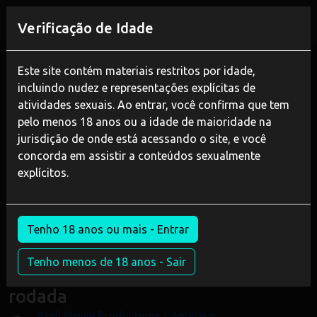
REGISTAR
Verificação de Idade
Home
Bdsm
A fome insaciável da pequena raposa - implorando pela segunda rodada
Este site contém materiais restritos por idade,
incluindo nudez e representações explícitas de
atividades sexuais. Ao entrar, você confirma que tem
pelo menos 18 anos ou a idade de maioridade na
jurisdição de onde está acessando o site, e você
concorda em assistir a conteúdos sexualmente
explícitos.
JOIN NOW
WATCH TRAILER
Tenho 18 anos ou mais - Entrar
A fome insaciável da pequena
Tenho menos de 18 anos - Sair
raposa - implorando pela segunda
rodada
April Movie Productions - Amateur