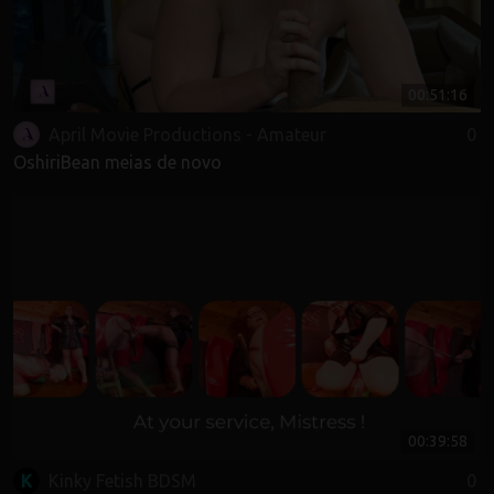
00:51:16
April Movie Productions - Amateur
0
OshiriBean meias de novo
00:39:58
K
Kinky Fetish BDSM
0