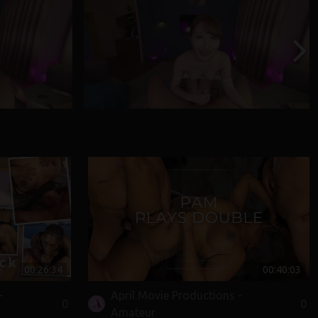
00:26:34
00:40:03
-
April Movie Productions -
0
0
Amateur