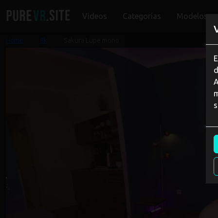
Videos
Categorías
Modelos
Home
8k
Sakura Lupe mono
E
d
A
m
s