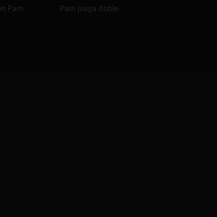
con Pam
Pam juega doble