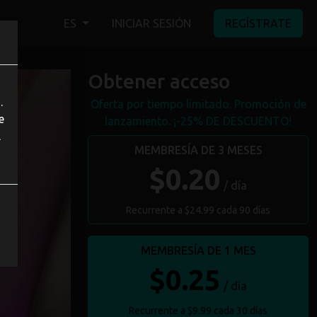
ES
INICIAR SESIÓN
REGÍSTRATE
Obtener acceso
.
Oferta por tiempo limitado. Promoción de
e
lanzamiento. ¡-25% DE DESCUENTO!
l
MEMBRESÍA DE 3 MESES
$0.20
/ día
Recurrente a $24.99 cada 90 días
MEMBRESÍA DE 1 MES
$0.25
/ día
Recurrente a $9.99 cada 30 días