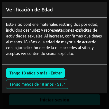
REGÍSTRATE
Verificación de Edad
Este sitio contiene materiales restringidos por edad,
incluidos desnudez y representaciones explícitas de
Acceso de miembros
actividades sexuales. Al ingresar, confirmas que tienes
al menos 18 años o la edad de mayoría de acuerdo
Iniciar sesión con
network.purevr.site
con la jurisdicción desde la que accedes al sitio, y
aceptas ver contenido sexual explícito.
Nombre de usuario o correo electrónico
Tengo 18 años o más - Entrar
Contraseña
Tengo menos de 18 años - Salir
Recuérdame
Iniciar sesión