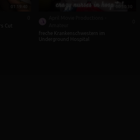
01:19:40
00:30:30
0
April Movie Productions -
0
Amateur
rs Cut
freche Krankenschwestern im
Underground Hospital