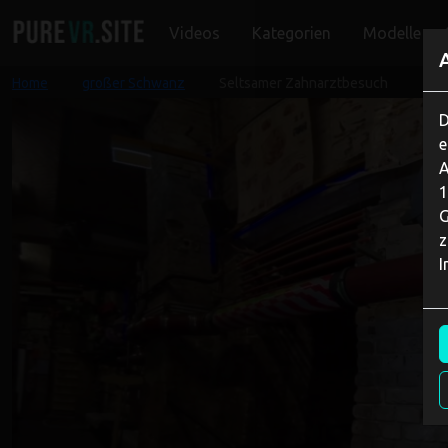
Videos
Kategorien
Modelle
Home
großer Schwanz
Seltsamer Zahnarztbesuch
D
e
A
1
G
z
I