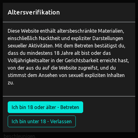
REGISTRIEREN
Altersverifikation
Diese Website enthält altersbeschränkte Materialien,
DMCA
einschließlich Nacktheit und expliziter Darstellungen
sexueller Aktivitäten. Mit dem Betreten bestätigst du,
Wenn du die Entfernung von Inhalten durch das Einreichen
dass du mindestens 18 Jahre alt bist oder das
einer Verletzungsanzeige beantragst, denke daran, dass
Volljährigkeitsalter in der Gerichtsbarkeit erreicht hast,
du ein rechtliches Verfahren einleitest. Mach keine falschen
von der aus du auf die Website zugreifst, und du
Angaben.. Missbrauch dieses Verfahrens kann zur
stimmst dem Ansehen von sexuell expliziten Inhalten
Sperrung Ihres Kontos oder anderen rechtlichen
zu.
Konsequenzen führen.
Du kannst PureVR über angebliche
Urheberrechtsverletzungen über unser Formular
Ich bin 18 oder älter - Betreten
informieren, das du unter
DMCA-Formular
. Dieses
Formular soll Ihnen helfen, Ihre Inhalte genau zu
Ich bin unter 18 - Verlassen
identifizieren und den Prozess der Inhaltsentfernung zu
beschleunigen.