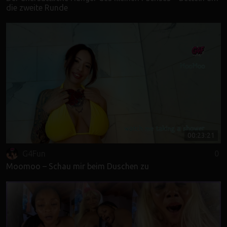
die zweite Runde
00:23:21
G4Fun
0
Moomoo – Schau mir beim Duschen zu