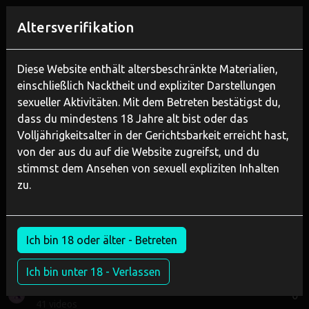
REGISTRIEREN
Altersverifikation
Home
Blasen
Krankenschwester Pam bei der Arbeit
Diese Website enthält altersbeschränkte Materialien,
einschließlich Nacktheit und expliziter Darstellungen
sexueller Aktivitäten. Mit dem Betreten bestätigst du,
dass du mindestens 18 Jahre alt bist oder das
Volljährigkeitsalter in der Gerichtsbarkeit erreicht hast,
von der aus du auf die Website zugreifst, und du
stimmst dem Ansehen von sexuell expliziten Inhalten
zu.
JOIN NOW
WATCH TRAILER
Ich bin 18 oder älter - Betreten
Krankenschwester Pam bei der
Arbeit
Ich bin unter 18 - Verlassen
April Movie Productions - Amateur
0
41 videos